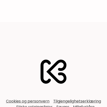
Footer
Cookies og personvern
Tilgjengelighetserklæring
Etiske retningslinjer
Equass
Miljøfyrtårn