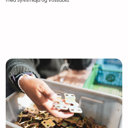
med Sylvsmidja og Vossabia.